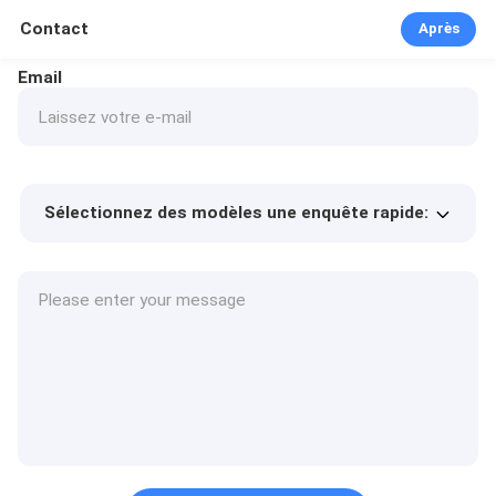
Contact
Après
Email
Sélectionnez des modèles une enquête rapide:
Prix ​​du produit
Min.order quantity
Prélèvement d
Plus de détails
'échantillons