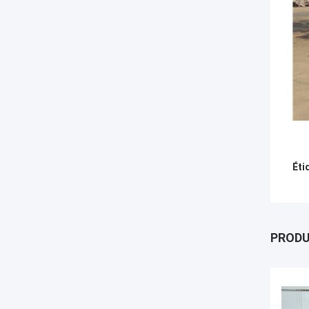
Éti
PROD