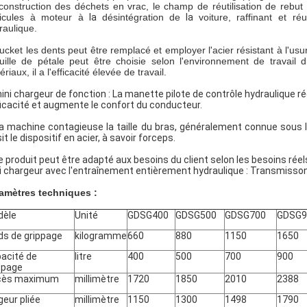
construction des déchets en vrac, le champ de réutilisation de rebut
icules à moteur à
la
désintégration de
la
voiture, raffinant et 
raulique.
ucket les dents peut être remplacé et employer l'acier résistant à l'us
uille de pétale peut être choisie selon l'environnement de travail
riaux, il a l'efficacité élevée de travail.
mini chargeur de fonction : La manette pilote de contrôle hydraulique réd
fficacité et augmente le confort du conducteur.
La machine contagieuse la taille du bras, généralement connue sous 
it le dispositif en acier, à savoir forceps.
Le produit peut être adapté aux besoins du client selon les besoins réel
i chargeur avec l'entraînement entièrement hydraulique : Transmisson 
amètres techniques :
dèle
Unité
GDSG400
GDSG500
GDSG700
GDSG9
ds de grippage
kilogramme
660
880
1150
1650
acité de
litre
400
500
700
900
ppage
cès maximum
millimètre
1720
1850
2010
2388
geur pliée
millimètre
1150
1300
1498
1790