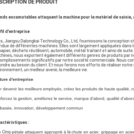
SCRIPTION DE PRODUIT
nds escamotables attaquent la machine pour le matériel de saisie
fil d'entreprise
s, Jiangsu Dalongkai Technology Co., Ltd, fournissons la conception 
ndue de différentes machines. Elles sont largement appliquées dans les 
papier, déchets réutilisent, automobile, métal traitant et ainsi de su
hines, nous exportent également différents genres de produits par no
omplissements significatifs par notre société commerciale. Nous cont
ondre au besoin du client. Et nous ferons nos efforts de réaliser notre 
ironnement, un meilleur avenir, la meilleure vie.
ture d'entreprise
r devenir les meilleurs employés, créez les produits de haute qualité, 
forcez la gestion, améliorez le service, marque d'abord, qualité d'abor
 basée, innovation, développement commun
actéristiques :
e
Cinq-
pétale attaquent approprié à
la
chute en acier, grippage en acier