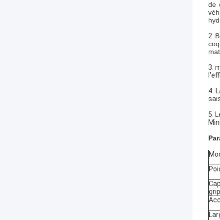
de 
véh
hyd
2.
B
coq
maté
3. 
l'e
4. 
sais
5. 
Min
Par
Mo
Poi
Cap
gri
Ac
Lar