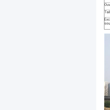
Ouv
Tail
Exc
sou