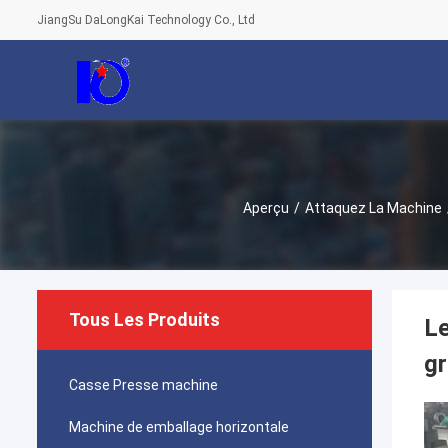
JiangSu DaLongKai Technology Co., Ltd
Aperçu
/
Attaquez La Machine
Tous Les Produits
Le
gr
Casse Presse machine
Machine de emballage horizontale