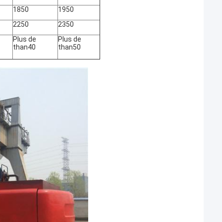
1850
1950
2250
2350
Plus de
Plus de
than40
than50