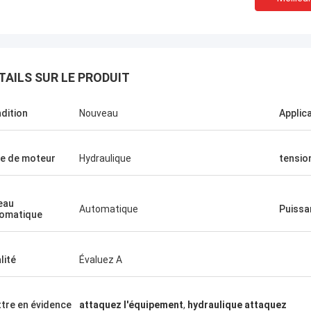
TAILS SUR LE PRODUIT
dition
Nouveau
Applic
Manu
e de moteur
Hydraulique
tensio
hine de presse fonctionne très
eau
Automatique
Puissa
omatique
lité
Évaluez A
tre en évidence
attaquez l'équipement
,
hydraulique attaquez