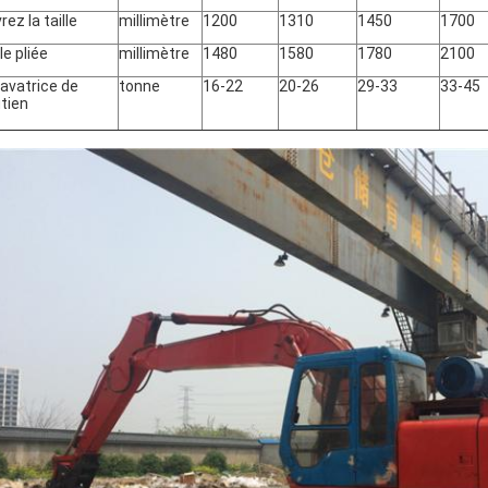
rez la taille
millimètre
1200
1310
1450
1700
le pliée
millimètre
1480
1580
1780
2100
avatrice de
tonne
16-22
20-26
29-33
33-45
tien