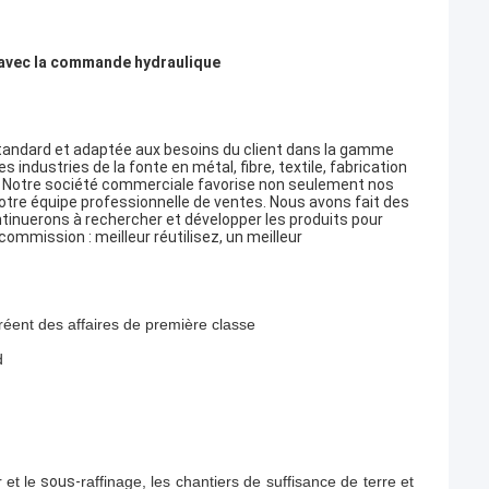
, avec la commande hydraulique
standard et adaptée aux besoins du client dans la gamme
industries de la fonte en métal, fibre, textile, fabrication
ite. Notre société commerciale favorise non seulement nos
tre équipe professionnelle de ventes. Nous avons fait des
inuerons à rechercher et développer les produits pour
commission : meilleur réutilisez, un meilleur
créent des affaires de première classe
d
 et le
sous-
raffinage, les chantiers de suffisance de terre et