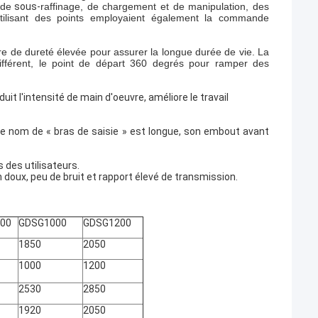
 de
sous-
raffinage, de chargement et de manipulation, des
réutilisant des points employaient également la commande
ure de dureté élevée pour assurer la longue durée de vie. La
 différent, le point de départ 360 degrés pour ramper des
uit l'intensité de main d'oeuvre, améliore le travail
le nom de « bras de saisie » est longue, son embout avant
s des utilisateurs.
doux, peu de bruit et rapport élevé de transmission.
00
GDSG1000
GDSG1200
1850
2050
1000
1200
2530
2850
1920
2050