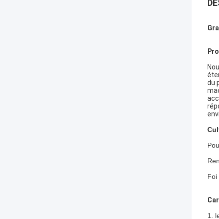
DE
Gra
Pro
Nou
éte
du 
mac
acc
rép
env
Cul
Pou
Ren
Foi
Car
1. l