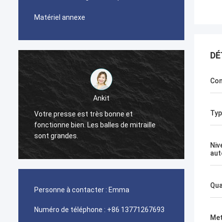
Matériel annexe
DÉ
Con
Ankit
Typ
Votre presse est très bonne et
La mac
fonctionne bien. Les balles de mitraille
bien.
sont grandes.
Niv
aut
Qua
Personne à contacter :
Emma
Numéro de téléphone :
+86 13771267693
Met