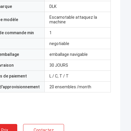
marque
DLK
Escamotable attaquez la
e modèle
machine
 de commande min
1
negotiable
'emballage
emballage navigable
ivraison
30 JOURS
s de paiement
L / C, T / T
 d'approvisionnement
20 ensembles /month
 Prix
Contactez