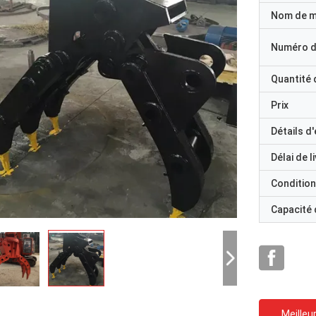
Nom de 
Numéro d
Quantité
Prix
Détails d
Délai de l
Condition
Capacité
Meilleur