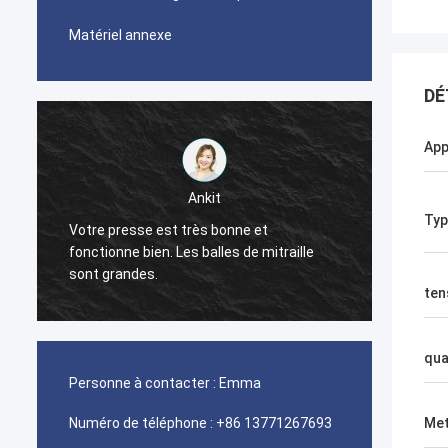
Matériel annexe
DÉ
App
Ankit
Typ
Votre presse est très bonne et
La mac
fonctionne bien. Les balles de mitraille
bien.
sont grandes.
ten
qua
Personne à contacter :
Emma
Numéro de téléphone :
+86 13771267693
Met