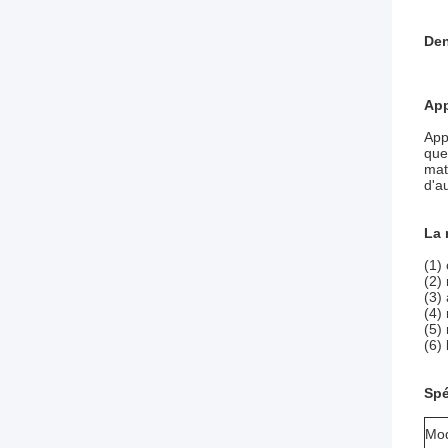
Den
App
App
que
mat
d'a
La 
(1)
(2)
(3)
(4)
(5)
(6)
Spé
Mo