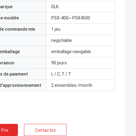
marque
DLK
e modèle
PSX-400~ PSX4500
 de commande min
1 jeu
negotiable
'emballage
emballage navigable
ivraison
90 jours
s de paiement
L / C, T / T
 d'approvisionnement
2 ensembles /month
 Prix
Contactez