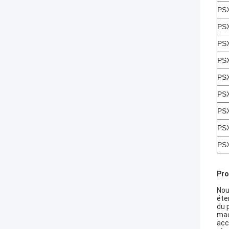
PSX
PS
PS
PS
PS
PS
PS
PS
PS
Pro
Nou
éte
du 
mac
acc