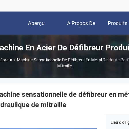
Aperçu
A Propos De
Produits
chine En Acier De Défibreur Produ
Nous
fibreur
/
Machine Sensationnelle De Défibreur En Métal De Haute Per
Mitraille
chine sensationnelle de défibreur en mé
draulique de mitraille
Lieu d'ori