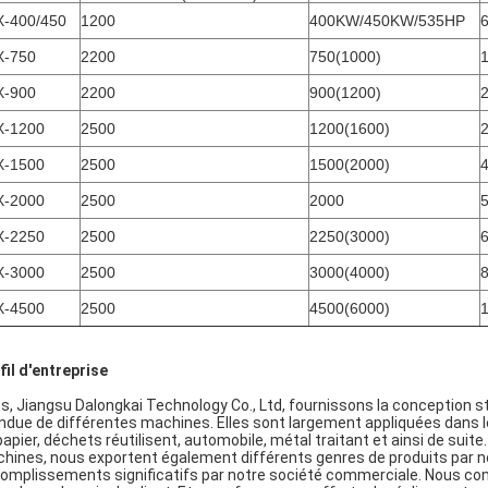
-400/450
1200
400KW/450KW/535HP
X-750
2200
750(1000)
X-900
2200
900(1200)
X-1200
2500
1200(1600)
X-1500
2500
1500(2000)
X-2000
2500
2000
X-2250
2500
2250(3000)
X-3000
2500
3000(4000)
X-4500
2500
4500(6000)
fil d'entreprise
s, Jiangsu Dalongkai Technology Co., Ltd, fournissons la conception 
ndue de différentes machines. Elles sont largement appliquées dans les 
papier, déchets réutilisent, automobile, métal traitant et ainsi de su
hines, nous exportent également différents genres de produits par no
omplissements significatifs par notre société commerciale. Nous cont