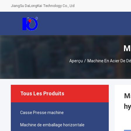
JiangSu DaLongKai Technology Co., Ltd
Ma
Aperçu
/
Machine En Acier De Dé
Tous Les Produits
Ma
hy
Casse Presse machine
Machine de emballage horizontale