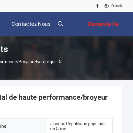
French
Contactez Nous
Demande De
its
Soumission
formance/broyeur Hydraulique De
tal de haute performance/broyeur
Jiangsu République populaire
gine
de Chine