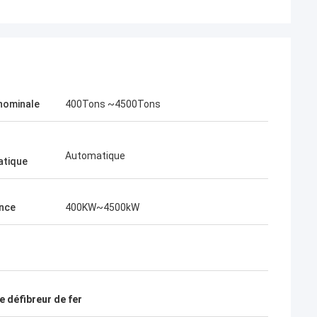
nominale
400Tons ~4500Tons
Automatique
atique
nce
400KW~4500kW
 défibreur de fer