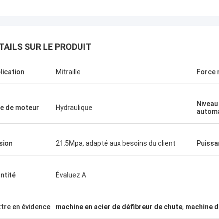
TAILS SUR LE PRODUIT
lication
Mitraille
Force 
Manu
Niveau
e de moteur
Hydraulique
autom
hine de presse fonctionne très
sion
21.5Mpa, adapté aux besoins du client
Puissa
ntité
Évaluez A
tre en évidence
machine en acier de défibreur de chute
,
machine de