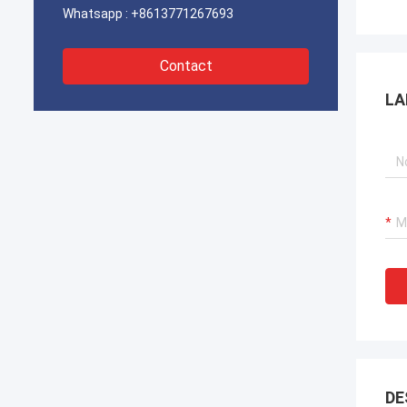
Whatsapp :
+8613771267693
Contact
LA
DE