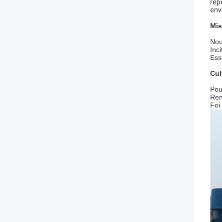
rép
env
Mis
Nou
Inci
Ess
Cul
Pou
Ren
Foi