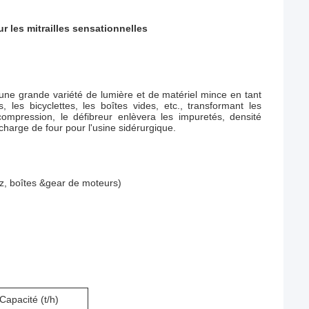
r les mitrailles sensationnelles
 une grande variété de lumière et de matériel mince en tant
 les bicyclettes, les boîtes vides, etc., transformant les
ompression, le défibreur enlèvera les impuretés, densité
 charge de four pour l'usine sidérurgique.
az, boîtes &gear de moteurs)
Capacité (t/h)