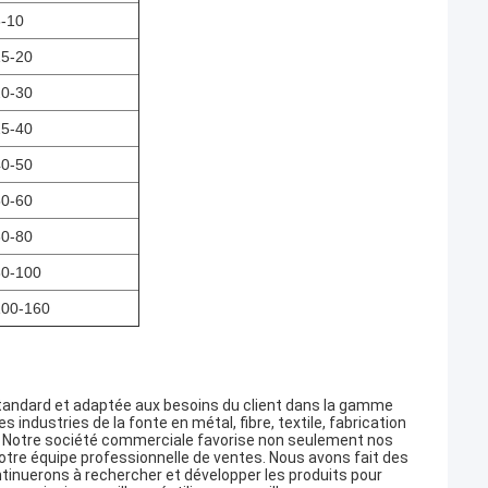
6-10
15-20
20-30
25-40
40-50
50-60
60-80
80-100
100-160
standard et adaptée aux besoins du client dans la gamme
industries de la fonte en métal, fibre, textile, fabrication
ite. Notre société commerciale favorise non seulement nos
tre équipe professionnelle de ventes. Nous avons fait des
inuerons à rechercher et développer les produits pour