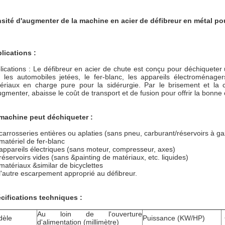
sité d'augmenter de la machine en acier de défibreur en métal pou
lications :
lications : Le défibreur en acier de chute est conçu pour déchiqueter
 les automobiles jetées, le fer-blanc, les appareils électroménagers,
ériaux en charge pure pour la sidérurgie. Par le brisement et la c
ugmenter, abaisse le coût de transport et de fusion pour offrir la bonne
machine peut déchiqueter :
 carrosseries entières ou aplaties (sans pneu, carburant/réservoirs à g
 matériel de fer-blanc
 appareils électriques (sans moteur, compresseur, axes)
 réservoirs vides (sans &painting de matériaux, etc. liquides)
 matériaux &similar de bicyclettes
 l'autre escarpement approprié au défibreur.
cifications techniques :
Au loin de l'ouverture
dèle
Puissance (KW/HP)
d'alimentation (millimètre)