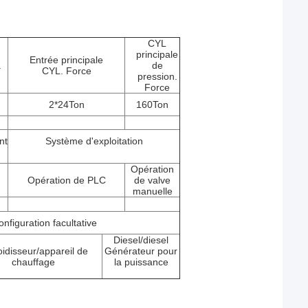
CYL
principale
Entrée principale
.
de
CYL. Force
pression.
Force
2*24Ton
160Ton
nt
Système d'exploitation
Opération
Opération de PLC
de valve
manuelle
nfiguration facultative
Diesel/diesel
oidisseur/appareil de
Générateur pour
chauffage
la puissance