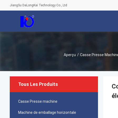
JiangSu DaLongKai Technology Co., Ltd
Aperçu
/
Casse Presse Machin
Tous Les Produits
Co
él
Casse Presse machine
Machine de emballage horizontale