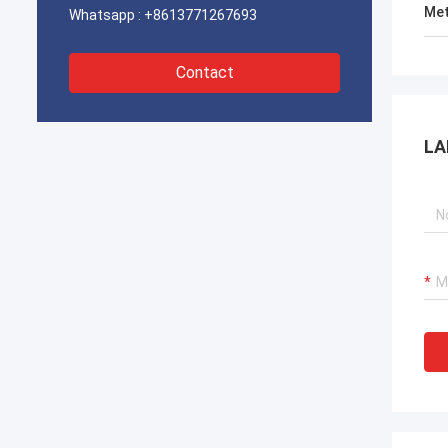
Met
Whatsapp :
+8613771267693
Contact
LA