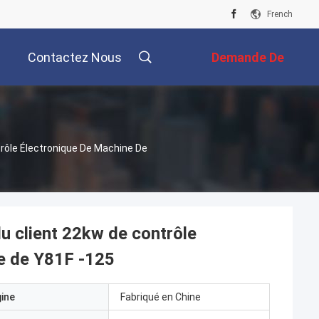
French
Contactez Nous
Demande De
Soumission
rôle Électronique De Machine De
u client 22kw de contrôle
e de Y81F -125
gine
Fabriqué en Chine