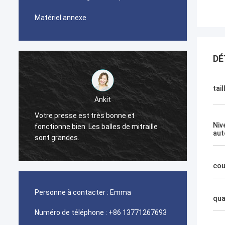
Matériel annexe
DÉ
tail
Ankit
Votre presse est très bonne et
La mac
Niv
fonctionne bien. Les balles de mitraille
bien.
aut
sont grandes.
cou
Personne à contacter :
Emma
qua
Numéro de téléphone :
+86 13771267693