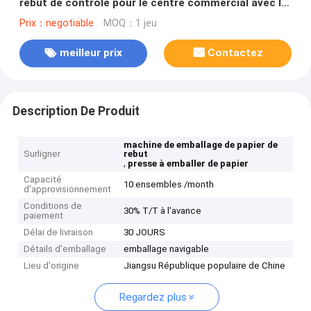
rebut de contrôle pour le centre commercial avec la
prise de deux bornes
Prix：negotiable
MOQ：1 jeu
meilleur prix
Contactez
Description De Produit
machine de emballage de papier de
Surligner
rebut
,
presse à emballer de papier
Capacité
10 ensembles /month
d'approvisionnement
Conditions de
30% T/T à l'avance
paiement
Délai de livraison
30 JOURS
Détails d'emballage
emballage navigable
Lieu d'origine
Jiangsu République populaire de Chine
Regardez plus