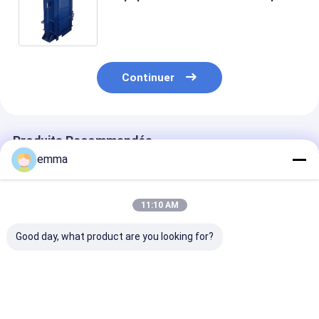
le centre commercial avec la prise
de deux bornes
Continuer
Produits Recommandés
emma
11:10 AM
Good day, what product are you looking for?
Presse à papier
Presse à carton
Machine à bali
automatique
horizontale semi-
papier horizon
continue avec force
automatique avec
automatique
de compression de
force de
industriel ave