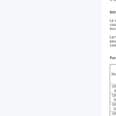
Int
Le 
cou
écr
La 
peu
com
Par
Mo
Q9
4
Q9
8
Q9
1
Q9