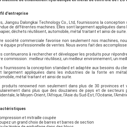
fil d'entreprise
s, Jiangsu Dalongkai Technology Co., Ltd, fournissons la conceptio
ndue de différentes machines. Elles sont largement appliquées dans les 
papier, déchets réutilisent, automobile, métal traitant et ainsi de suite.
re société commerciale favorise non seulement nos machines, nous
re équipe professionnelle de ventes. Nous avons fait des accomplisse
s continuerons à rechercher et développer les produits pour répondre 
re commission : meilleur réutilisez, un meilleur environnement, un meille
s fournissons la conception standard et adaptée aux besoins du cli
t largement appliquées dans les industries de la fonte en métal, te
omobile, métal traitant et ainsi de suite.
 produits renowned non seulement dans plus de 30 provinces et vil
ulairement dans plus que des douzaines de pays et de secteurs p
identale, le Moyen-Orient, l'Afrique, l'Asie du Sud-Est, l'Océanie, l'Amé
actéristiques
ompression et mitraille coupée
coupez un grand choix de barres et barres de section
chute légère de emballage dans des blocs