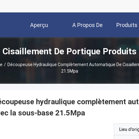
Aperçu
A Propos De
Produits
Cisaillement De Portique Produits
Nous
ue
/
Découpeuse Hydraulique Complètement Automatique De Cisaille
21.5Mpa
coupeuse hydraulique complètement auto
ec la sous-base 21.5Mpa
Lieu d'ori