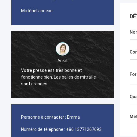
Matériel annexe
DÉ
Nom
Con
Ankit
Votre presse est très bonne et
La mac
For
fonctionne bien. Les balles de mitraille
bien.
sont grandes.
Qua
Met
Personne à contacter :
Emma
Numéro de téléphone :
+86 13771267693