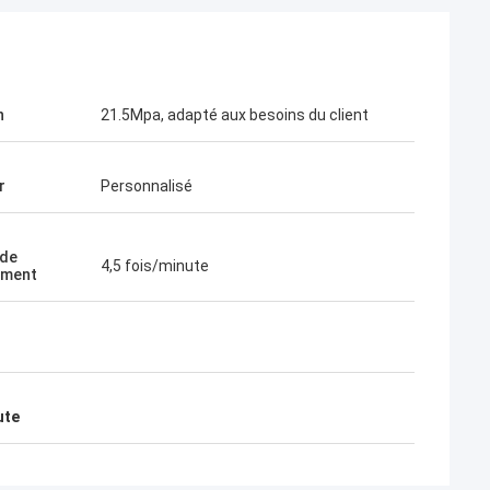
n
21.5Mpa, adapté aux besoins du client
r
Personnalisé
 de
4,5 fois/minute
lement
ute