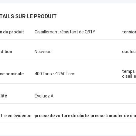
TAILS SUR LE PRODUIT
 du produit
Cisaillement résistant de Q91Y
tensio
dition
Nouveau
couleu
Manu
temps
hine de presse fonctionne très
ce nominale
400Tons ~1250Tons
cisail
lité
Évaluez A
tre en évidence
presse de voiture de chute
,
presse à mouler de ch