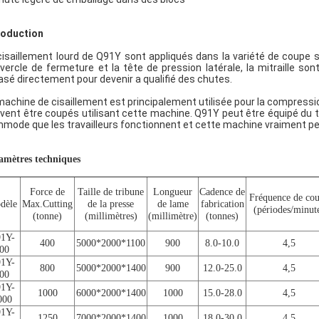
roduction
cisaillement lourd de Q91Y sont appliqués dans la variété de coupe si
vercle de fermeture et la tête de pression latérale, la mitraille s
asé directement pour devenir a qualifié des chutes.
machine de cisaillement est principalement utilisée pour la compression 
vent être coupés utilisant cette machine. Q91Y peut être équipé du trav
mode que les travailleurs fonctionnent et cette machine vraiment peut
amètres techniques
Force de
Taille de tribune
Longueur
Cadence de
Fréquence de co
dèle
Max.Cutting
de la presse
de lame
fabrication
(périodes/minut
(tonne)
(millimètres)
(millimètre)
(tonnes)
1Y-
400
5000*2000*1100
900
8.0-10.0
4,5
00
1Y-
800
5000*2000*1400
900
12.0-25.0
4,5
00
1Y-
1000
6000*2000*1400
1000
15.0-28.0
4,5
000
1Y-
1250
7000*2000*1400
1000
18.0-30.0
4,5