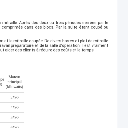
 mitraille. Après des deux ou trois périodes serrées par le
ont comprimée dans des blocs. Par la suite étant coupé ou
et la mitraille coupée. De divers barres et plat de mitraille
ail préparatoire et de la salle d'opération. Il est vraiment
 aider des clients à réduire des coûts et le temps.
Moteur
upe
principal
e)
(kilowatts)
2*90
4*90
5*90
6*90