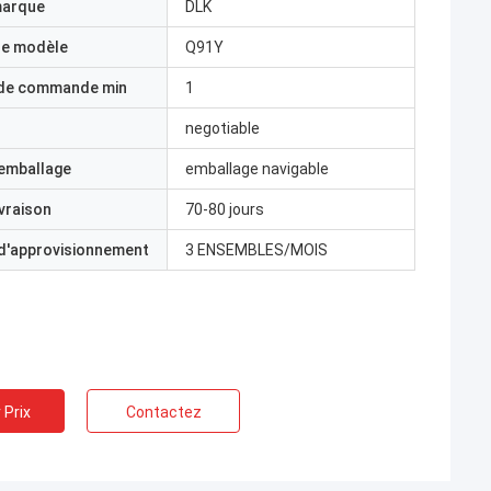
marque
DLK
e modèle
Q91Y
 de commande min
1
negotiable
'emballage
emballage navigable
ivraison
70-80 jours
 d'approvisionnement
3 ENSEMBLES/MOIS
 Prix
Contactez