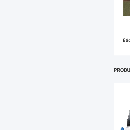
Éti
PROD