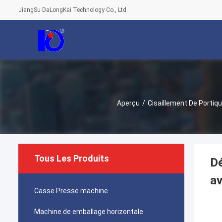
JiangSu DaLongKai Technology Co., Ltd
Aperçu
/
Cisaillement De Portiq
Tous Les Produits
Dé
av
Casse Presse machine
Machine de emballage horizontale