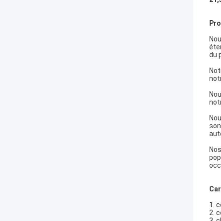
Pro
Nou
éte
du 
Not
not
Nou
not
Nou
son
aut
Nos
pop
occ
Car
1.
c
2. 
3. 