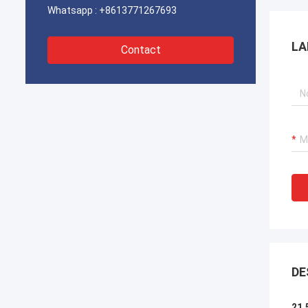
Whatsapp :
+8613771267693
LA
Contact
DE
21,