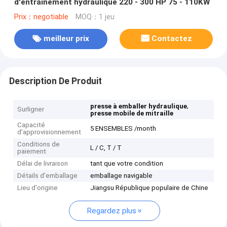
d'entraînement hydraulique 220 - 300 HP 75 - 110KW
Prix：negotiable
MOQ：1 jeu
meilleur prix
Contactez
Description De Produit
,
presse à emballer hydraulique
Surligner
presse mobile de mitraille
Capacité
5 ENSEMBLES /month
d'approvisionnement
Conditions de
L / C, T / T
paiement
Délai de livraison
tant que votre condition
Détails d'emballage
emballage navigable
Lieu d'origine
Jiangsu République populaire de Chine
Regardez plus