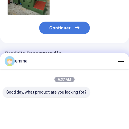
réutilisant pour l'acier froid
Q43-2000 de section de
cisaillement
Continuer
Produits Recommandés
emma
6:37 AM
Good day, what product are you looking for?
Machine mécanique
machine hydraulique
Cisaillement a
hydraulique de
de cisaillement en
aux besoins du
cisaillement de tôle
métal d'alligator de
par couleur en
d'alligator de scie
chute du crocodile
d'alligator de l
7.5kw
longueur 100
Meilleur prix
Meilleur prix
Meilleur p