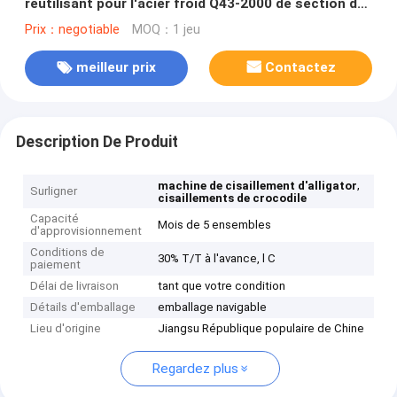
réutilisant pour l'acier froid Q43-2000 de section de
cisaillement
Prix：negotiable
MOQ：1 jeu
meilleur prix
Contactez
Description De Produit
,
machine de cisaillement d'alligator
Surligner
cisaillements de crocodile
Capacité
Mois de 5 ensembles
d'approvisionnement
Conditions de
30% T/T à l'avance, l C
paiement
Délai de livraison
tant que votre condition
Détails d'emballage
emballage navigable
Lieu d'origine
Jiangsu République populaire de Chine
Regardez plus