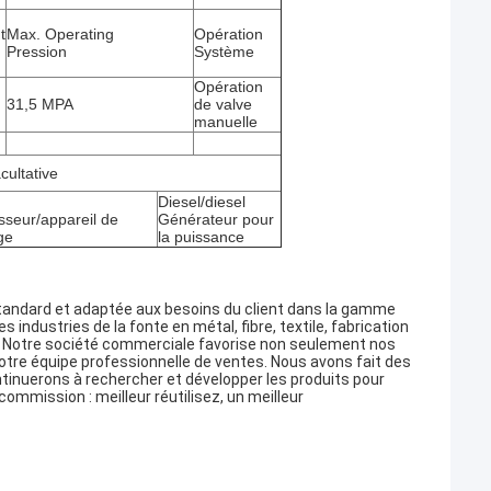
t
Max. Operating
Opération
Pression
Système
Opération
31,5 MPA
de valve
manuelle
cultative
Diesel/diesel
sseur/appareil de
Générateur pour
ge
la puissance
standard et adaptée aux besoins du client dans la gamme
industries de la fonte en métal, fibre, textile, fabrication
ite. Notre société commerciale favorise non seulement nos
tre équipe professionnelle de ventes. Nous avons fait des
inuerons à rechercher et développer les produits pour
commission : meilleur réutilisez, un meilleur