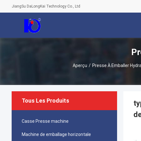
JiangSu DaLongKai Technology Co., Ltd
Pr
Aperçu
/
Presse À Emballer Hydra
Tous Les Produits
ty
de
Casse Presse machine
Machine de emballage horizontale