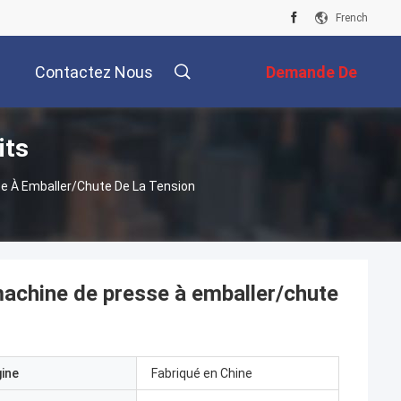
French
Contactez Nous
Demande De
its
Soumission
se À Emballer/chute De La Tension
machine de presse à emballer/chute
gine
Fabriqué en Chine