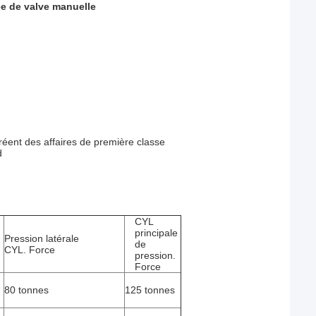
ée de valve manuelle
créent des affaires de première classe
d
CYL
principale
Pression latérale
de
CYL. Force
pression.
Force
80 tonnes
125 tonnes