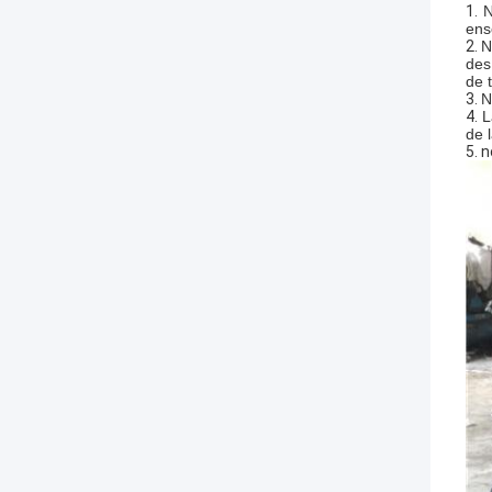
1.
N
ens
2.
N
des
de t
3.
N
4.
L
de 
5. 