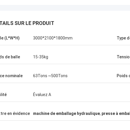
TAILS SUR LE PRODUIT
lle (L*W*H)
3000*2100*1800mm
Type d
ds de balle
15-35kg
Tensio
Manu
hine de presse fonctionne très
ce nominale
63Tons ~500Tons
Poids 
lité
Évaluez A
tre en évidence
machine de emballage hydraulique
,
presse à embal