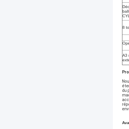
Déc
bal
CYL
8 t
Opé
A3 
ext
Pro
Nou
éte
du 
mac
acc
rép
env
Ava