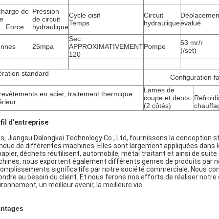
harge de
Pression
Cycle oisif
Circuit
Déplacemen
le
de circuit
Temps
hydraulique
évalué
. Force
hydraulique
Sec
63 mr/r
onnes
25mpa
APPROXIMATIVEMENT
Pompe
(/set)
120
ration standard
Configuration fa
Lames de
revêtements en acier, traitement thermique
coupe et dents
Refroidi
érieur
(2 côtés)
chauffa
fil d'entreprise
s, Jiangsu Dalongkai Technology Co., Ltd, fournissons la conception 
ndue de différentes machines. Elles sont largement appliquées dans les 
papier, déchets réutilisent, automobile, métal traitant et ainsi de su
hines, nous exportent également différents genres de produits par no
omplissements significatifs par notre société commerciale. Nous cont
ondre au besoin du client. Et nous ferons nos efforts de réaliser notre 
ironnement, un meilleur avenir, la meilleure vie.
ntages