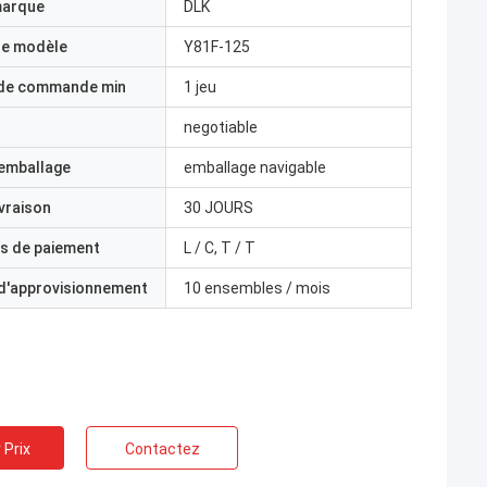
marque
DLK
e modèle
Y81F-125
 de commande min
1 jeu
negotiable
'emballage
emballage navigable
ivraison
30 JOURS
s de paiement
L / C, T / T
 d'approvisionnement
10 ensembles / mois
 Prix
Contactez