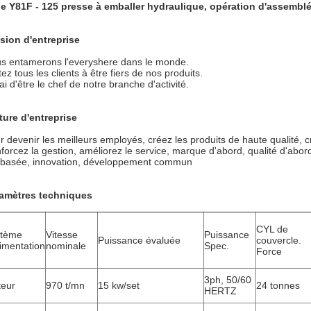
e Y81F - 125 presse à emballer hydraulique, opération d'assembl
sion d'entreprise
s entamerons l'everyshere dans le monde.
tez tous les clients à être fiers de nos produits.
ai d'être le chef de notre branche d'activité.
ture d'entreprise
r devenir les meilleurs employés, créez les produits de haute qualité, 
forcez la gestion, améliorez le service, marque d'abord, qualité d'abor
 basée, innovation, développement commun
amètres techniques
CYL de
stème
Vitesse
Puissance
Puissance évaluée
couvercle.
limentation
nominale
Spec.
Force
3ph, 50/60
teur
970 t/mn
15 kw/set
24 tonnes
HERTZ