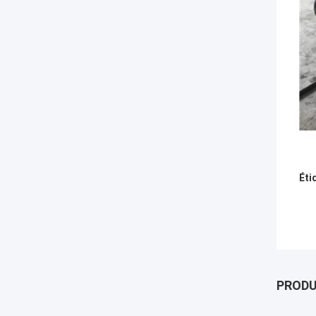
Éti
PROD