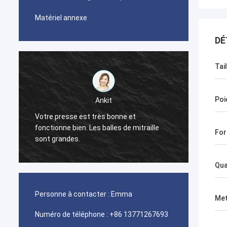
Matériel annexe
DÉ
Tai
Poi
Ankit
Votre presse est très bonne et
La mac
fonctionne bien. Les balles de mitraille
For
bien.
sont grandes.
Qua
Personne à contacter :
Emma
Met
Numéro de téléphone :
+86 13771267693