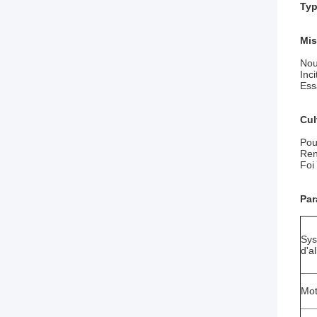
Typ
Mis
Nou
Inci
Ess
Cul
Pou
Ren
Foi
Par
Sy
d'a
Mo