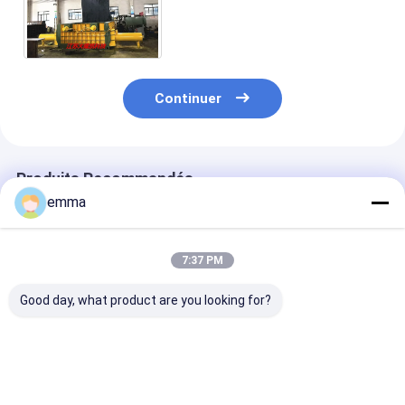
cuboïde hydraulique de bloc
avec le contrôle manuel de
valve
Continuer
Produits Recommandés
emma
7:37 PM
Good day, what product are you looking for?
DBM-250 Presse
Contrôle de PLC de
Bloc rond
hydraulique
machine de presse à
hydraulique Y
horizontale de 250
emballer de bouteille
160 d'emballa
tonnes pour le
d'animal familier
contrôle manu