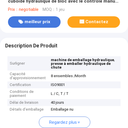
cuboïde hydraulique de bloc avec le contrôle manuel
de valve
Prix：negotiable
MOQ：1 jeu
meilleur prix
Contactez
Description De Produit
,
machine de emballage hydraulique
Surligner
presse à emballer hydraulique de
chute
Capacité
8 ensembles /Month
d'approvisionnement
Certification
ISO9001
Conditions de
L / C, T / T
paiement
Délai de livraison
40 jours
Détails d'emballage
Emballage nu
Regardez plus