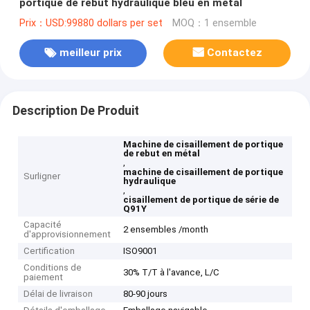
portique de rebut hydraulique bleu en métal
Prix：USD:99880 dollars per set
MOQ：1 ensemble
meilleur prix
Contactez
Description De Produit
Machine de cisaillement de portique
de rebut en métal
,
machine de cisaillement de portique
Surligner
hydraulique
,
cisaillement de portique de série de
Q91Y
Capacité
2 ensembles /month
d'approvisionnement
Certification
ISO9001
Conditions de
30% T/T à l'avance, L/C
paiement
Délai de livraison
80-90 jours