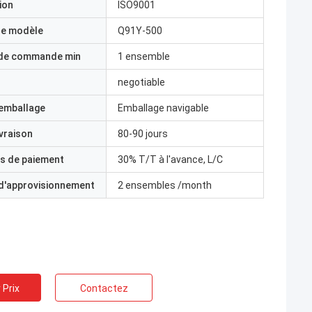
ion
ISO9001
e modèle
Q91Y-500
 de commande min
1 ensemble
negotiable
'emballage
Emballage navigable
ivraison
80-90 jours
s de paiement
30% T/T à l'avance, L/C
 d'approvisionnement
2 ensembles /month
 Prix
Contactez