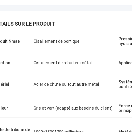
TAILS SUR LE PRODUIT
Pressio
duit Nmae
Cisaillement de portique
hydrau
Manu
ction
Cisaillement de rebut en métal
Applic
 presse fonctionne très
Systè
ériel
Acier de chute ou tout autre métal
contrô
Force 
leur
Gris et vert (adapté aux besoins du client)
princip
lle de tribune de