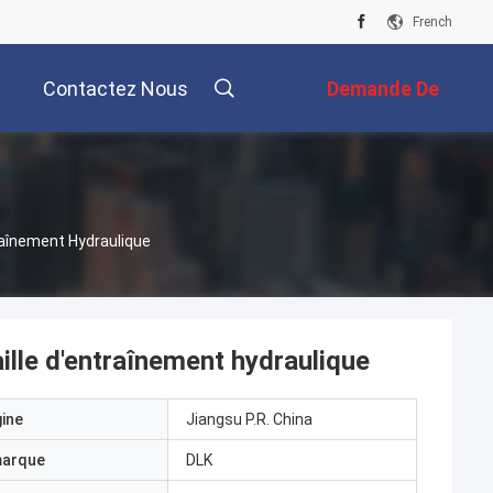
French
Contactez Nous
Demande De
Soumission
raînement Hydraulique
ille d'entraînement hydraulique
gine
Jiangsu P.R. China
marque
DLK