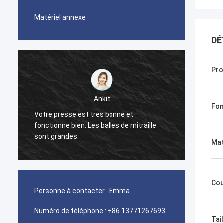
Matériel annexe
DÉ
Pro
Ankit
Fon
Votre presse est très bonne et
La machine de
fonctionne bien. Les balles de mitraille
bien.
sont grandes.
Mat
Cou
Personne à contacter :
Emma
Numéro de téléphone :
+86 13771267693
Tai