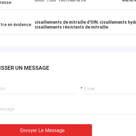
6000*1500*700 millimètre
Matéri
presse
cisaillements de mitraille d'OIN
,
cisaillements hyd
tre en évidence
cisaillements résistants de mitraille
ISSER UN MESSAGE
Envoyer Le Message