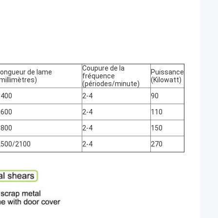
Coupure de la
Longueur de lame
Puissance
fréquence
millimètres)
(Kilowatt)
(périodes/minute)
1400
2-4
90
1600
2-4
110
1800
2-4
150
2500/2100
2-4
270