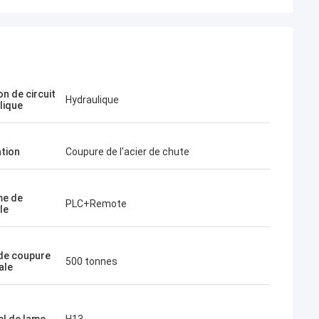
n de circuit
Hydraulique
lique
ation
Coupure de l'acier de chute
me de
PLC+Remote
le
de coupure
500 tonnes
ale