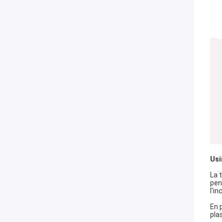
Usi
La 
pen
l'i
En 
pla