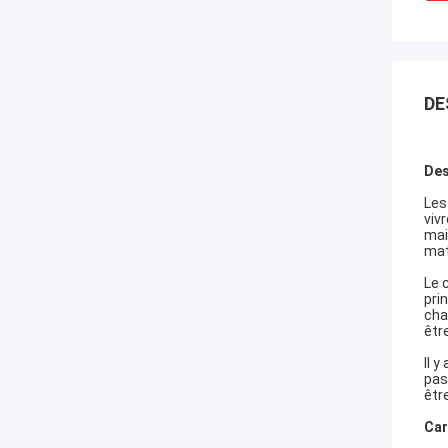
DE
Des
Les
vivr
mai
mat
Le 
pri
cha
êtr
Il 
pas
êtr
Car