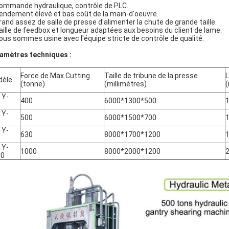
ommande hydraulique, contrôle de PLC.
endement élevé et bas coût de la main-d'oeuvre.
rand assez de salle de presse d'alimenter la chute de grande taille.
aille de feedbox et longueur adaptées aux besoins du client de lame.
ous sommes usine avec l'équipe stricte de contrôle de qualité.
amètres techniques :
Force de Max.Cutting
Taille de tribune de la presse
dèle
(tonne)
(millimètres)
(
1Y-
400
6000*1300*500
0
1Y-
500
6000*1500*700
0
1Y-
630
8000*1700*1200
0
1Y-
1000
8000*2000*1200
00