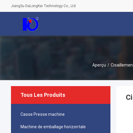
JiangSu DaLongKai Technology Co., Ltd
Aperçu
/
Cisaillemen
Tous Les Produits
Ci
Casse Presse machine
Machine de emballage horizontale