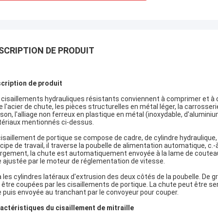
SCRIPTION DE PRODUIT
cription de produit
 cisaillements hydrauliques résistants conviennent à comprimer et à c
e l'acier de chute, les pièces structurelles en métal léger, la carrosseri
son, l'alliage non ferreux en plastique en métal (inoxydable, d'aluminium
ériaux mentionnés ci-dessus.
cisaillement de portique se compose de cadre, de cylindre hydraulique, 
ncipe de travail, il traverse la poubelle de alimentation automatique, c.-à
rgement, la chute est automatiquement envoyée à la lame de couteau 
e ajustée par le moteur de réglementation de vitesse.
y a les cylindres latéraux d'extrusion des deux côtés de la poubelle. De 
 être coupées par les cisaillements de portique. La chute peut être ser
e puis envoyée au tranchant par le convoyeur pour couper.
actéristiques du cisaillement de mitraille