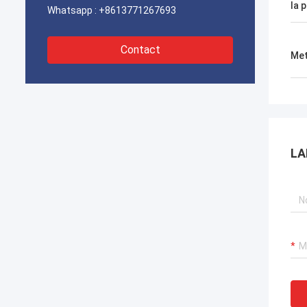
la 
Whatsapp :
+8613771267693
Contact
Met
LA