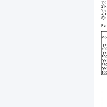
1)C
2)R
3)G
4)T
5)N
Par
Mo
Q9
40
Q9
50
Q9
63
Q9
10