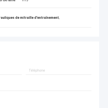
el de lame
H13
rauliques de mitraille d'entraînement
,