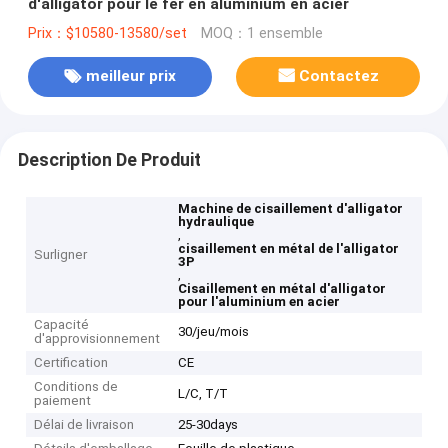
d'alligator pour le fer en aluminium en acier
Prix：$10580-13580/set
MOQ：1 ensemble
meilleur prix
Contactez
Description De Produit
Machine de cisaillement d'alligator
hydraulique
,
cisaillement en métal de l'alligator
Surligner
3P
,
Cisaillement en métal d'alligator
pour l'aluminium en acier
Capacité
30/jeu/mois
d'approvisionnement
Certification
CE
Conditions de
L/C, T/T
paiement
Délai de livraison
25-30days