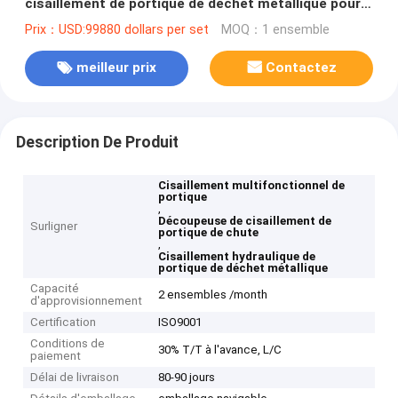
cisaillement de portique de déchet métallique pour
l'usine de réutilisation en métal
Prix：USD:99880 dollars per set
MOQ：1 ensemble
meilleur prix
Contactez
Description De Produit
Cisaillement multifonctionnel de
portique
,
Découpeuse de cisaillement de
Surligner
portique de chute
,
Cisaillement hydraulique de
portique de déchet métallique
Capacité
2 ensembles /month
d'approvisionnement
Certification
ISO9001
Conditions de
30% T/T à l'avance, L/C
paiement
Délai de livraison
80-90 jours