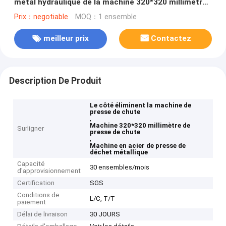
métal hydraulique de la machine 320*320 millimètre
de presse de chute
Prix：negotiable
MOQ：1 ensemble
meilleur prix
Contactez
Description De Produit
Le côté éliminent la machine de
presse de chute
,
Machine 320*320 millimètre de
Surligner
presse de chute
,
Machine en acier de presse de
déchet métallique
Capacité
30 ensembles/mois
d'approvisionnement
Certification
SGS
Conditions de
L/C, T/T
paiement
Délai de livraison
30 JOURS