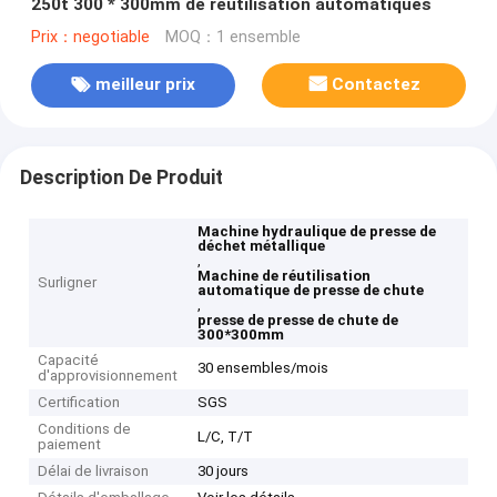
250t 300 * 300mm de réutilisation automatiques
Prix：negotiable
MOQ：1 ensemble
meilleur prix
Contactez
Description De Produit
Machine hydraulique de presse de
déchet métallique
,
Machine de réutilisation
Surligner
automatique de presse de chute
,
presse de presse de chute de
300*300mm
Capacité
30 ensembles/mois
d'approvisionnement
Certification
SGS
Conditions de
L/C, T/T
paiement
Délai de livraison
30 jours