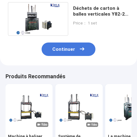
Déchets de carton à
balles verticales Y82-25
Compression
Price： 1 set
hydraulique
Continuer
Produits Recommandés
Machine à baliser
Système de
La machine à b