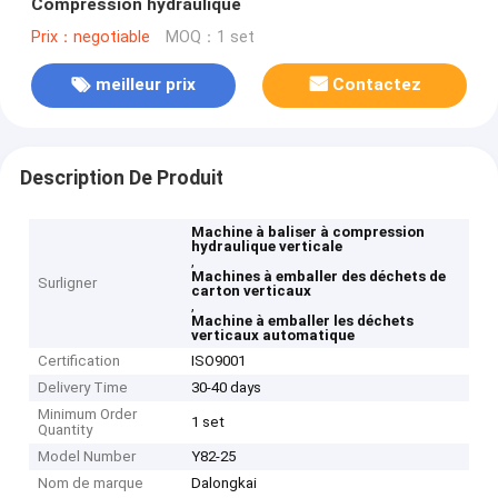
Compression hydraulique
Prix：negotiable
MOQ：1 set
meilleur prix
Contactez
Description De Produit
Machine à baliser à compression
hydraulique verticale
,
Machines à emballer des déchets de
Surligner
carton verticaux
,
Machine à emballer les déchets
verticaux automatique
Certification
ISO9001
Delivery Time
30-40 days
Minimum Order
1 set
Quantity
Model Number
Y82-25
Nom de marque
Dalongkai