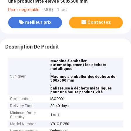
une productivité élevée 500x500 mm
Prix：negotiable
MOQ：1 set
meilleur prix
Contactez
Description De Produit
Machine à emballer
automatiquement les déchets
métalliques
,
Surligner
Machine à emballer des déchets de
500x500 mm
,
balisseuse à déchets métalliques
pour une haute productivité
Certification
ISO9001
Delivery Time
30-40 days
Minimum Order
1 set
Quantity
Model Number
Y81CT-250
Nom de marque
Dalongkai