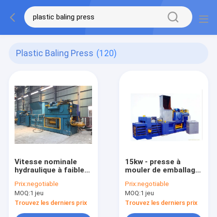
Plastic Baling Press
(120)
Vitesse nominale
15kw - presse à
hydraulique à faible
mouler de emballage
bruit 980 t/mn de
en plastique de
Prix:
negotiable
Prix:
negotiable
machine de presse à
machine de boîte du
MOQ:
1 jeu
MOQ:
1 jeu
emballer de chute de
chiffre d'affaires
45 kilowatts/presse
37kw/papier de rebut
Trouvez les derniers prix
Trouvez les derniers prix
à emballer de papier