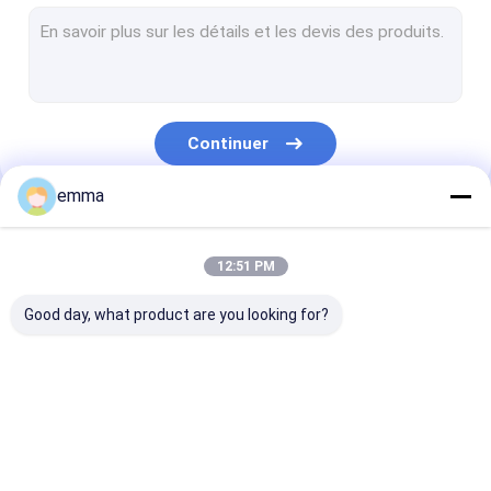
Machine en acier de défibreur
Presse Portable
Attaquez la machine
Continuer
cisaillement en métal d'alligator
emma
presse à emballer hydraulique
Nos Catégories
Vertical machine Presse
12:51 PM
Presse à briqueter en métal
Good day, what product are you looking for?
Aimants de levage électriques
Matériel annexe
Casse Presse
Machine de
Cisaillement d
machine
emballage
portique
horizontale