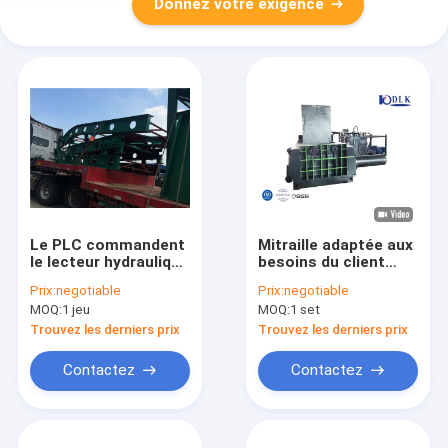
Donnez votre exigence
Le PLC commandent
Mitraille adaptée aux
le lecteur hydraulique
besoins du client
horizontal de
réutilisant la
Prix:
negotiable
Prix:
negotiable
emballage en
machine Gray And
MOQ:
1 jeu
MOQ:
1 set
plastique HPM125 de
Green Baling Press
machine
Trouvez les derniers prix
Trouvez les derniers prix
Contactez
Contactez