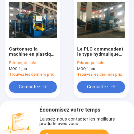
Cartonnez la
Le PLC commandent
machine en plastique
le type hydraulique
de presse à emballer
adapté aux besoins
Prix:
negotiable
Prix:
negotiable
de bouteille d'animal
du client par taille de
MOQ:
1 jeu
MOQ:
1 jeu
familier avec l'écran
emballage en
tactile 15KW | 37kW
plastique de machine
Trouvez les derniers prix
Trouvez les derniers prix
Contactez
Contactez
Économisez votre temps
Laissez-nous contacter les meilleurs
produits avec vous.