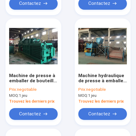
Contactez
Contactez
Machine de presse à
Machine hydraulique
emballer de bouteille
de presse à emballer
d'animal familier de
pour ceinturer en
Prix:
negotiable
Prix:
negotiable
boîte de chiffre
plastique de papier
MOQ:
1 jeu
MOQ:
1 jeu
d'affaires pour les
de rebut des
matières plastiques
matières non fixées
Trouvez les derniers prix
Trouvez les derniers prix
de papier de rebut
Contactez
Contactez