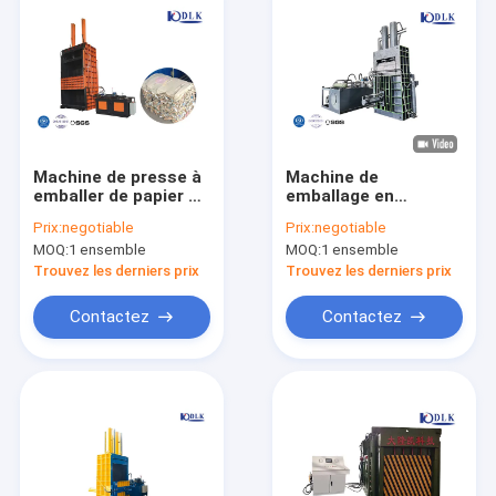
Machine de presse à
Machine de
emballer de papier de
emballage en
rebut de la CE 4kW
plastique verticale
Prix:
negotiable
Prix:
negotiable
21.5Mpa
universelle 315 Ton
MOQ:
1 ensemble
MOQ:
1 ensemble
Scrap Metal
Aluminum
Trouvez les derniers prix
Trouvez les derniers prix
Contactez
Contactez
Maison
Produits
Au sujet de nous