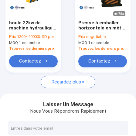
Visite d'usine
Contrôle de qualité
boule 22kw de
Presse à emballer
machine hydraulique
horizontale en métal
Contactez-nous
de presse de balle de
en plastique de
Prix:
1300~40000USD per set
Prix:
negotiable
coton de fil
papier semi
MOQ:
1 ensemble
MOQ:
1 ensemble
automatique de
Demandez une citation
textile
Trouvez les derniers prix
Trouvez les derniers prix
Contactez
Contactez
Casse Presse machine
Regardez plus
Machine de emballage horizontale
Cisaillement de portique
Laisser Un Message
Nous Vous Répondrons Rapidement
Machine de papier de presse
Cisaillement de mitraille