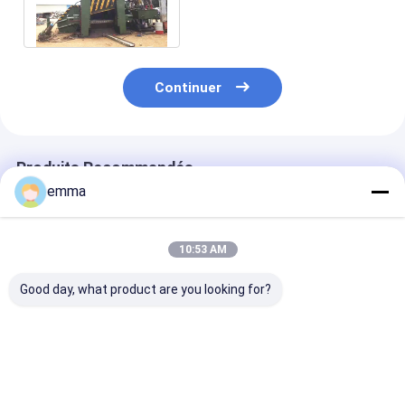
hydraulique Cerficate de
cisaillement
Continuer
Produits Recommandés
emma
10:53 AM
Good day, what product are you looking for?
Cisaille à ferraille
WS-500M Cisailleuse
WS-630E VFD
hybride diesel-
mobile de déchets
Économie d'én
électrique mobile WS
métalliques avec 500
ciseaux de ferr
500M, idéale pour les
tonnes de force de
métallique ave
parcs à ferraille et
coupe maximale,
tonnes de forc
Meilleur prix
Meilleur prix
Meilleur p