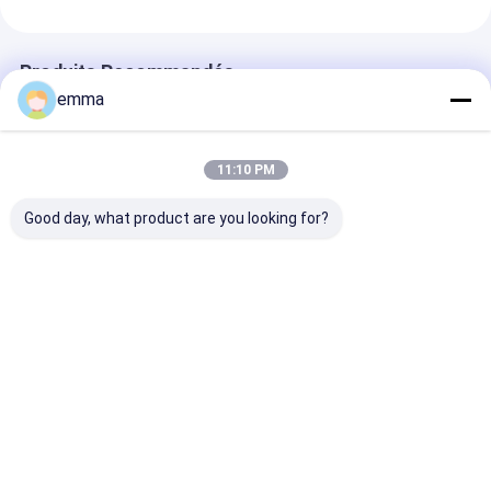
Produits Recommandés
emma
11:10 PM
Good day, what product are you looking for?
Emballage en carton
110s Sécurité du
Appareil de pr
2000*900MM Taille
cycle machine à
hydraulique po
de trémie Maschine à
compacter
bouteilles en 
emballer horizontale
horizontale à
5 fils Fil de câblage
combinaison ultime
Meilleur prix
Meilleur prix
Meilleur p
Aperçu
Au sujet de
Contactez-
Desktop
nous
nous
Site
Plan du site
Politique de confidentialité